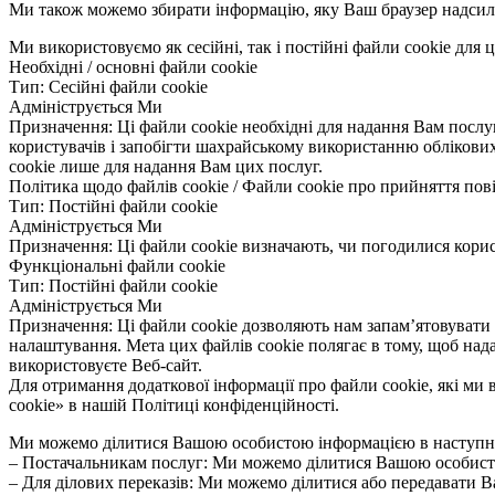
Ми також можемо збирати інформацію, яку Ваш браузер надсила
Ми використовуємо як сесійні, так і постійні файли cookie для 
Необхідні / основні файли cookie
Тип: Сесійні файли cookie
Адмініструється Ми
Призначення: Ці файли cookie необхідні для надання Вам послу
користувачів і запобігти шахрайському використанню облікових 
cookie лише для надання Вам цих послуг.
Політика щодо файлів cookie / Файли cookie про прийняття пов
Тип: Постійні файли cookie
Адмініструється Ми
Призначення: Ці файли cookie визначають, чи погодилися корист
Функціональні файли cookie
Тип: Постійні файли cookie
Адмініструється Ми
Призначення: Ці файли cookie дозволяють нам запам’ятовувати 
налаштування. Мета цих файлів cookie полягає в тому, щоб на
використовуєте Веб-сайт.
Для отримання додаткової інформації про файли cookie, які ми 
cookie» в нашій Політиці конфіденційності.
Ми можемо ділитися Вашою особистою інформацією в наступни
– Постачальникам послуг: Ми можемо ділитися Вашою особистою
– Для ділових переказів: Ми можемо ділитися або передавати Ва