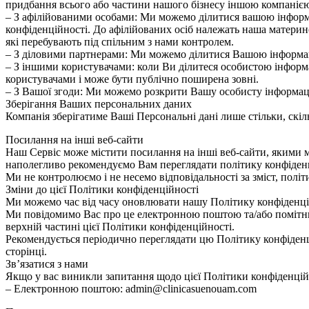
придбання всього або частини нашого бізнесу іншою компаніє
– З афілійованими особами: Ми можемо ділитися вашою інформ
конфіденційності. До афілійованих осіб належать наша материнс
які перебувають під спільним з нами контролем.
– З діловими партнерами: Ми можемо ділитися Вашою інформац
– З іншими користувачами: коли Ви ділитеся особистою інформа
користувачами і може бути публічно поширена зовні.
– З Вашої згоди: Ми можемо розкрити Вашу особисту інформаці
Зберігання Ваших персональних даних
Компанія зберігатиме Ваші Персональні дані лише стільки, скіл
Посилання на інші веб-сайти
Наш Сервіс може містити посилання на інші веб-сайти, якими м
наполегливо рекомендуємо Вам переглядати політику конфіденці
Ми не контролюємо і не несемо відповідальності за зміст, політ
Зміни до цієї Політики конфіденційності
Ми можемо час від часу оновлювати нашу Політику конфіденційн
Ми повідомимо Вас про це електронною поштою та/або помітним
верхній частині цієї Політики конфіденційності.
Рекомендується періодично переглядати цю Політику конфіденці
сторінці.
Зв’язатися з нами
Якщо у вас виникли запитання щодо цієї Політики конфіденційн
– Електронною поштою:
admin@clinicasuenouam.com