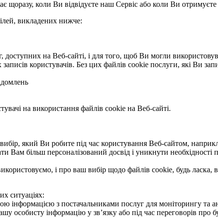
є щоразу, коли Ви відвідуєте наш Сервіс або коли Ви отримуєте
цілей, викладених нижче:
г, доступних на Веб-сайті, і для того, щоб Ви могли використову
записів користувачів. Без цих файлів cookie послуги, які Ви за
ідомлень
увачі на використання файлів cookie на Веб-сайті.
вибір, який Ви робите під час користування Веб-сайтом, наприкл
дати Вам більш персоналізований досвід і уникнути необхідності
використовуємо, і про ваш вибір щодо файлів cookie, будь ласка,
х ситуаціях:
 інформацією з постачальниками послуг для моніторингу та анал
шу особисту інформацію у зв’язку або під час переговорів про бу