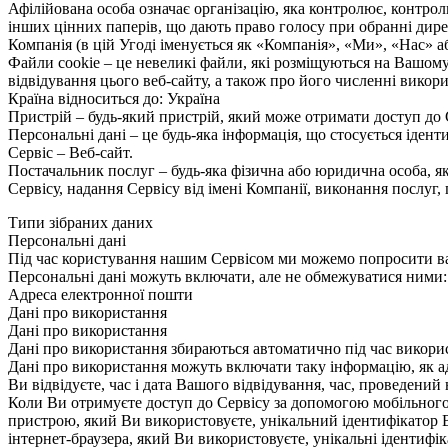
Афілійована особа означає організацію, яка контролює, контрол
інших цінних паперів, що дають право голосу при обранні дире
Компанія (в цій Угоді іменується як «Компанія», «Ми», «Нас» а
Файли cookie – це невеликі файли, які розміщуються на Вашому
відвідування цього веб-сайту, а також про його численні викор
Країна відноситься до: Україна
Пристрій – будь-який пристрій, який може отримати доступ до
Персональні дані – це будь-яка інформація, що стосується ідент
Сервіс – Веб-сайт.
Постачальник послуг – будь-яка фізична або юридична особа, як
Сервісу, надання Сервісу від імені Компанії, виконання послуг,
Типи зібраних даних
Персональні дані
Під час користування нашим Сервісом ми можемо попросити вас 
Персональні дані можуть включати, але не обмежуватися ними:
Адреса електронної пошти
Дані про використання
Дані про використання
Дані про використання збираються автоматично під час викорис
Дані про використання можуть включати таку інформацію, як адр
Ви відвідуєте, час і дата Вашого відвідування, час, проведений 
Коли Ви отримуєте доступ до Сервісу за допомогою мобільног
пристрою, який Ви використовуєте, унікальний ідентифікатор 
інтернет-браузера, який Ви використовуєте, унікальні ідентифік