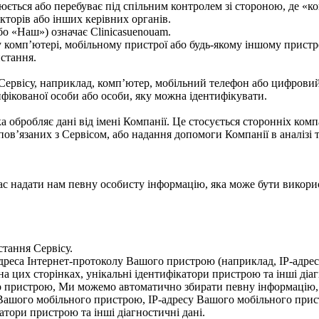
юється або перебуває під спільним контролем зі стороною, де «ко
кторів або інших керівних органів.
бо «Наш») означає Clinicasuenouam.
 комп’ютері, мобільному пристрої або будь-якому іншому пристр
истання.
 Сервісу, наприклад, комп’ютер, мобільний телефон або цифрови
ифікованої особи або особи, яку можна ідентифікувати.
а обробляє дані від імені Компанії. Це стосується сторонніх ко
 пов’язаних з Сервісом, або надання допомоги Компанії в аналізі 
надати нам певну особисту інформацію, яка може бути використа
тання Сервісу.
еса Інтернет-протоколу Вашого пристрою (наприклад, IP-адреса),
на цих сторінках, унікальні ідентифікатори пристрою та інші діаг
о пристрою, Ми можемо автоматично збирати певну інформацію,
Вашого мобільного пристрою, IP-адресу Вашого мобільного прис
атори пристрою та інші діагностичні дані.