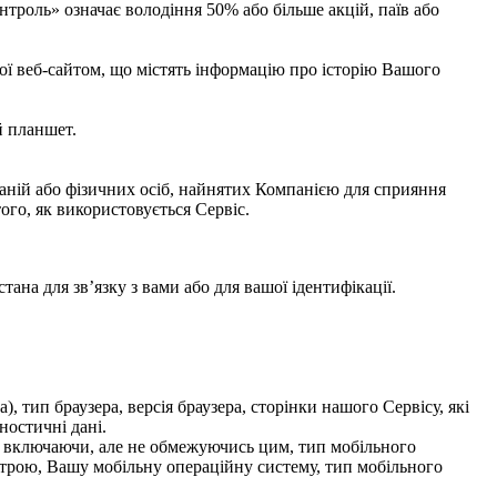
нтроль» означає володіння 50% або більше акцій, паїв або
ої веб-сайтом, що містять інформацію про історію Вашого
й планшет.
мпаній або фізичних осіб, найнятих Компанією для сприяння
того, як використовується Сервіс.
на для зв’язку з вами або для вашої ідентифікації.
 тип браузера, версія браузера, сторінки нашого Сервісу, які
ностичні дані.
 включаючи, але не обмежуючись цим, тип мобільного
трою, Вашу мобільну операційну систему, тип мобільного