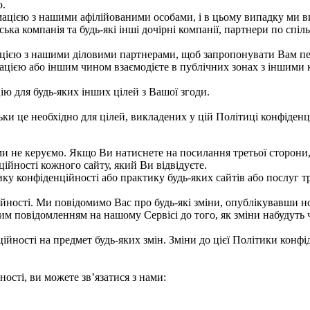
ю.
ацією з нашими афілійованими особами, і в цьому випадку ми в
ька компанія та будь-які інші дочірні компанії, партнери по спіл
ією з нашими діловими партнерами, щоб запропонувати Вам певн
цією або іншим чином взаємодієте в публічних зонах з іншими к
ю для будь-яких інших цілей з Вашої згоди.
ьки це необхідно для цілей, викладених у цій Політиці конфіденц
и не керуємо. Якщо Ви натиснете на посилання третьої сторони, 
йності кожного сайту, який Ви відвідуєте.
ику конфіденційності або практику будь-яких сайтів або послуг тр
ості. Ми повідомимо Вас про будь-які зміни, опублікувавши нов
 повідомленням на нашому Сервісі до того, як зміни набудуть 
йності на предмет будь-яких змін. Зміни до цієї Політики конфід
ості, ви можете зв’язатися з нами: