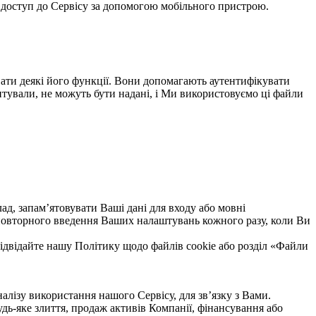
 доступ до Сервісу за допомогою мобільного пристрою.
вати деякі його функції. Вони допомагають аутентифікувати
питували, не можуть бути надані, і Ми використовуємо ці файли
ад, запам’ятовувати Ваші дані для входу або мовні
 повторного введення Ваших налаштувань кожного разу, коли Ви
 відвідайте нашу Політику щодо файлів cookie або розділ «Файли
ізу використання нашого Сервісу, для зв’язку з Вами.
дь-яке злиття, продаж активів Компанії, фінансування або