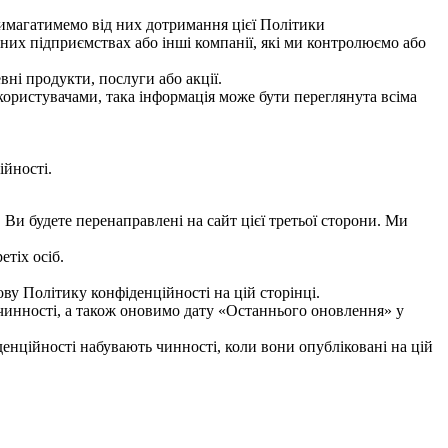
имагатимемо від них дотримання цієї Політики
ьних підприємствах або інші компанії, які ми контролюємо або
і продукти, послуги або акції.
ористувачами, така інформація може бути переглянута всіма
ійності.
Ви будете перенаправлені на сайт цієї третьої сторони. Ми
етіх осіб.
у Політику конфіденційності на цій сторінці.
чинності, а також оновимо дату «Останнього оновлення» у
енційності набувають чинності, коли вони опубліковані на цій