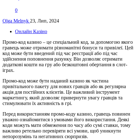
0
Olga Melnyk
23, Лип, 2024
Онлайн Казіно
Промо-код казино – це спеціальний код, за допомогою якого
гравець може отримати різноманітні бонуси та привілеї. Цей
код може бути введений під час реєстрації або під час
здійснення поповнення рахунку. Він дозволяє отримати
додаткові кошти на гру або безкоштовні обертання в слот-
іграх.
Промо-код може бути наданий казино як частина
привітального пакету для нових гравців або як регулярна
акція для постійних клієнтів. Це важливий інструмент
маркетингу, який дозволяє привернути увагу гравців та
стимулювати їх активність в грі.
Перед використанням промо-коду казино, гравець повинен
уважно ознайомитися з умовами його використання. Деякі
коди можуть мати обмеження по часу або сумі ставки, тому
важливо ретельно перевіряти всі умови, щоб уникнути
непорозумінь та негативних сюрпризів.