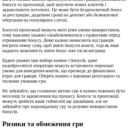
бонуси та пропозиції, щоб залучити нових клієнтів і
задовольнити поточних. Це може бути бездепозитний бонус
за реєстрацію, додаткові гроші на депозит або безкоштовні
обертання на популярних слотах.
Бонусні пропозиції можуть мати різні умови використання,
тому важливо уважно ознайомлюватися з правилами перед
отриманням бонусу. Деякі казино вимагають від гравців
виграти певну суму, щоб зняти бонусні кошти, тоді як інші
надають можливість зняти бонус вже після виграшу.
Будьте уважні при виборі казино і бонусів, адже
недобросовісні оператори можуть встановити нереальні
умови для виведення коштів, що призведе до фінансових
втрат для гравців. Оберіть казино з хорошою репутацією та
чесними умовами гри.
Не забувайте, що головною метою гри в казино повинен бути
веселощі та задоволення від процесу. Бонуси та пропозиції
можуть зробити ваше геймплей ще цікавішим, але не
забувайте про відповідальну гру та розумне використання
бонусів.
Ризики та обмеження гри