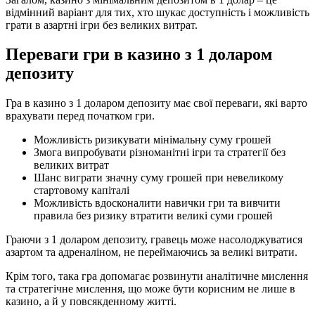
відмінний варіант для тих, хто шукає доступність і можливість
грати в азартні ігри без великих витрат.
Переваги гри в казино з 1 доларом
депозиту
Гра в казино з 1 доларом депозиту має свої переваги, які варто
врахувати перед початком гри.
Можливість ризикувати мінімальну суму грошей
Змога випробувати різноманітні ігри та стратегії без
великих витрат
Шанс виграти значну суму грошей при невеликому
стартовому капіталі
Можливість вдосконалити навички гри та вивчити
правила без ризику втратити великі суми грошей
Граючи з 1 доларом депозиту, гравець може насолоджуватися
азартом та адреналіном, не переймаючись за великі витрати.
Крім того, така гра допомагає розвинути аналітичне мислення
та стратегічне мислення, що може бути корисним не лише в
казино, а й у повсякденному житті.