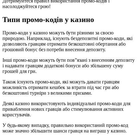
Дотримуйтеся правил використання промо-кодів і
насолоджуйтеся грою!
Типи промо-кодів у казино
Промо-коди у казино можуть бути різними за своєю
природою. Наприклад, існують бездепозитні промо-коди, які
дозволяють гравцям отримати безкоштовні обертання або
грошовий бонус без потреби внесення депозиту.
Інші промо-коди можуть бути пов”язані з внесенням депозиту
і надавати гравцям додаткові бонуси або збільшену суму
грошей для гри.
Також існують промо-коди, які можуть давати гравцям
можливість отримати кешбек за втрати під час гри або
безкоштовні турніри з великими призами.
Деякі казино використовують індивідуальні промо-коди для
приваблення нових гравців або стимулювання активних
користувачів.
У будь-якому випадку, правильно використаний промо-код
може значно збільшити шанси гравця на виграш у казино.