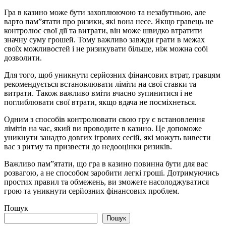
Гра в казино може бути захоплюючою та незабутньою, але
варто пам”ятати про ризики, які вона несе. Якщо гравець не
контролює свої дії та витрати, він може швидко втратити
значну суму грошей. Тому важливо завжди грати в межах
своїх можливостей і не ризикувати більше, ніж можна собі
дозволити.
Для того, щоб уникнути серйозних фінансових втрат, гравцям
рекомендується встановлювати ліміти на свої ставки та
витрати. Також важливо вміти вчасно зупинитися і не
поглиблювати свої втрати, якщо вдача не посміхнеться.
Одним з способів контролювати свою гру є встановлення
лімітів на час, який ви проводите в казино. Це допоможе
уникнути занадто довгих ігрових сесій, які можуть вивести
вас з ритму та призвести до недооцінки ризиків.
Важливо пам”ятати, що гра в казино повинна бути для вас
розвагою, а не способом заробити легкі гроші. Дотримуючись
простих правил та обмежень, ви зможете насолоджуватися
грою та уникнути серйозних фінансових проблем.
Пошук
Пошук